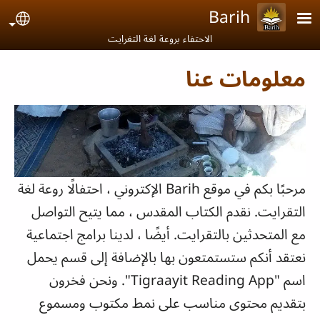
جاوز إلى المحتوى الرئيسي
Barih
age
الاحتفاء بروعة لغة التغرايت
معلومات عنا
مرحبًا بكم في موقع Barih الإكتروني ، احتفالًا روعة لغة
التقرايت.
نقدم الكتاب المقدس ، مما يتيح التواصل
مع المتحدثين بالتقرايت.
أيضًا ، لدينا برامج اجتماعية
نعتقد أنكم ستستمتعون بها بالإضافة إلى قسم يحمل
اسم "Tigraayit Reading App".
ونحن فخرون
بتقديم محتوى مناسب على نمط مكتوب ومسموع